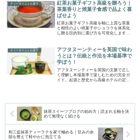
紅茶お菓子ギフト高級を贈ろう｜
ティータイムとお菓子
茶葉香りと焼菓子食感で品よく喜
ばせよう
紅茶お菓子ギフト高級を軸に上質な茶葉
と相性のよい焼菓子やショコラを体系化
し贈る目的別に選び方を可視化します。
産地や等級や季節感を押さえて迷わず上
品に喜ばせましょう。
アフタヌーンティーを英国で味わ
ティータイムとお菓子
うとは？伝統と作法を本場基準で
学ぼう！
アフタヌーンティーを英国の文脈で正し
く理解し本場基準で楽しむための完全ガ
イド。起源と歴史から高級ホテルの定番
構成やマナーの要点までを整理し自宅再
現の手順も紹介します。
抹茶スイーツブログの始め方｜読まれる軸を決
めて無理なく続ける
和三盆抹茶ティーラテを家で極める｜甘みの余
韻を整えて軽やかに泡立てる