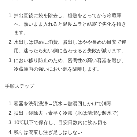
抽出直後に袋を除去し、粗熱をとってから冷蔵庫
へ。熱いまま入れると温度ムラと結露で劣化を招き
ます。
水出しは短めに消費、煮出しはやや長めの目安で運
用。迷ったら短い側に合わせると失敗が減ります。
におい移り防止のため、密閉性の高い容器を選び、
冷蔵庫内の強いにおい源を隔離します。
手順ステップ
容器を洗剤洗浄→流水→熱湯回しかけで消毒
抽出→袋除去→素早く冷却（氷は清潔な製氷で）
10℃以下で保存し、目安日数内に飲み切る
残りは廃棄し注ぎ足しはしない