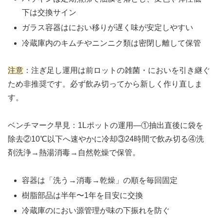
下は交換サイン
ガラス容器はにおい移りが遅く味が安定しやすい
冷蔵庫内のキムチやニンニク類は密閉し離して保管
注意
：注ぎ足し運用は前ロットの雑菌・においを引き継ぐ
ため非推奨です。必ず飲み切ってから新しく作り直しま
す。
ベンチマーク早見：1Lポットの運用—①抽出直後に袋を
除去②10℃以下へ速やかに冷却③24時間で飲み切る④洗
剤洗浄→熱湯消毒→自然乾燥で保管。
容器は「洗う→消毒→乾燥」の順を毎回固定
樹脂部品は半年〜1年を目安に交換
冷蔵庫のにおい源管理が味の下振れを防ぐ