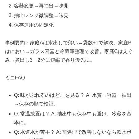
容器変更→再抽出→味見
抽出レンジ微調整→味見
保存運用の固定化
事例要約：家庭Aは水出しで薄い→袋数+1で解決。家庭B
はにおい→ガラス容器と冷蔵庫整理で改善。家庭Cはえぐ
み→煮出し3→2分に短縮で香り優先に。
ミニFAQ
Q: 味がぶれるのはどこを見る？ A: 水質→容器→抽出
→保存の順で検証。
Q: 常温放置は？ A: 抽出中も保存中も避け、冷蔵を基
本に。
Q: 水道水が苦手？ A: 前処理で改善しないなら軟水ボ