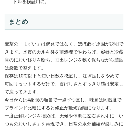
トルを検証用に。
まとめ
麦茶の「まずい」は偶発ではなく、ほぼ必ず原因が説明で
きます。水質のカルキ臭を前処理でやわらげ、容器と冷蔵
庫のにおい移りを断ち、抽出レンジを狭く保ちながら濃度
は袋数で整えます。
保存は10℃以下と短い日数を徹底し、注ぎ足しをやめて
毎回リセットするだけで、香ばしさとすっきり感は安定し
て戻ってきます。
今日からは4象限の順番で一点ずつ直し、味見は同温度で
ブラインド比較にすると修正が最短距離になります。
一度正解レンジを掴めば、天候や体調に左右されずに「い
つものおいしさ」を再現でき、日常の水分補給が楽しみに