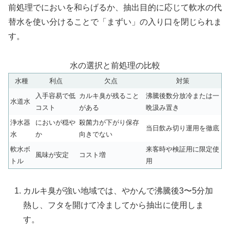
前処理でにおいを和らげるか、抽出目的に応じて軟水の代
替水を使い分けることで「まずい」の入り口を閉じられま
す。
水の選択と前処理の比較
水種
利点
欠点
対策
入手容易で低
カルキ臭が残ること
沸騰後数分放冷または一
水道水
コスト
がある
晩汲み置き
浄水器
においが穏や
殺菌力が下がり保存
当日飲み切り運用を徹底
水
か
向きでない
軟水ボ
来客時や検証用に限定使
風味が安定
コスト増
トル
用
カルキ臭が強い地域では、やかんで沸騰後3〜5分加
熱し、フタを開けて冷ましてから抽出に使用しま
す。