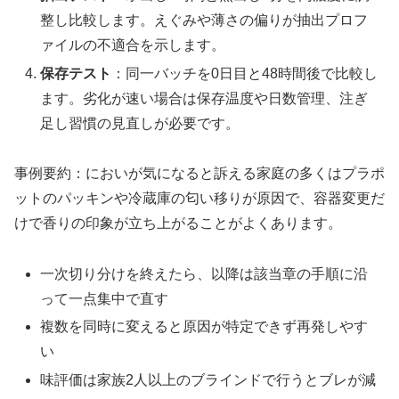
整し比較します。えぐみや薄さの偏りが抽出プロフ
ァイルの不適合を示します。
保存テスト
：同一バッチを0日目と48時間後で比較し
ます。劣化が速い場合は保存温度や日数管理、注ぎ
足し習慣の見直しが必要です。
事例要約：においが気になると訴える家庭の多くはプラポ
ットのパッキンや冷蔵庫の匂い移りが原因で、容器変更だ
けで香りの印象が立ち上がることがよくあります。
一次切り分けを終えたら、以降は該当章の手順に沿
って一点集中で直す
複数を同時に変えると原因が特定できず再発しやす
い
味評価は家族2人以上のブラインドで行うとブレが減