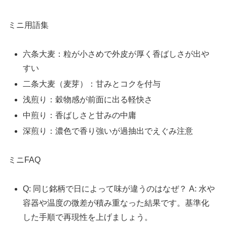
ミニ用語集
六条大麦：粒が小さめで外皮が厚く香ばしさが出や
すい
二条大麦（麦芽）：甘みとコクを付与
浅煎り：穀物感が前面に出る軽快さ
中煎り：香ばしさと甘みの中庸
深煎り：濃色で香り強いが過抽出でえぐみ注意
ミニFAQ
Q: 同じ銘柄で日によって味が違うのはなぜ？ A: 水や
容器や温度の微差が積み重なった結果です。基準化
した手順で再現性を上げましょう。