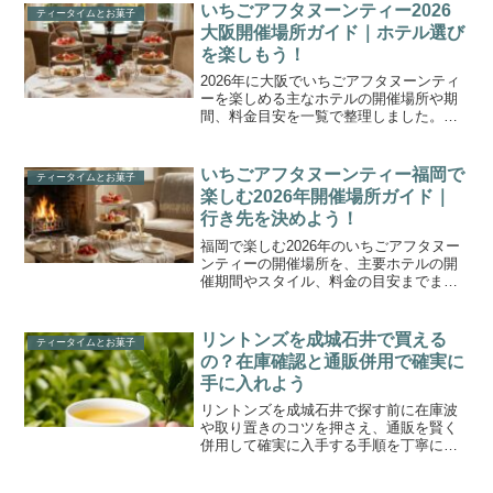
指針にする。
いちごアフタヌーンティー2026
ティータイムとお菓子
大阪開催場所ガイド｜ホテル選び
を楽しもう！
2026年に大阪でいちごアフタヌーンティ
ーを楽しめる主なホテルの開催場所や期
間、料金目安を一覧で整理しました。雰
囲気やコンセプト、予約のポイントもや
さしく解説し、カップルや友人同士のテ
ィータイム計画を無理なく立てやすくし
いちごアフタヌーンティー福岡で
ティータイムとお菓子
ます。初めての人でも比較しながら選び
楽しむ2026年開催場所ガイド｜
やすい内容です。
行き先を決めよう！
福岡で楽しむ2026年のいちごアフタヌー
ンティーの開催場所を、主要ホテルの開
催期間やスタイル、料金の目安までまと
めて解説します。ヒルトン福岡シーホー
クやANAクラウンプラザホテル福岡など
人気スポットの特徴を押さえ、あなたに
リントンズを成城石井で買える
ティータイムとお菓子
合う一軒を選びやすくなる記事です。
の？在庫確認と通販併用で確実に
手に入れよう
リントンズを成城石井で探す前に在庫波
や取り置きのコツを押さえ、通販を賢く
併用して確実に入手する手順を丁寧に解
説。味の選び方と価格比較、ギフト対応
や保存の要点まで一気に分かる。