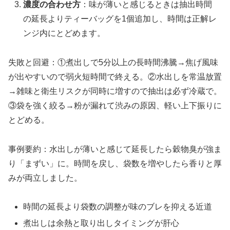
濃度の合わせ方
：味が薄いと感じるときは抽出時間
の延長よりティーバッグを1個追加し、時間は正解レ
ンジ内にとどめます。
失敗と回避：①煮出しで5分以上の長時間沸騰→焦げ風味
が出やすいので弱火短時間で終える。②水出しを常温放置
→雑味と衛生リスクが同時に増すので抽出は必ず冷蔵で。
③袋を強く絞る→粉が漏れて渋みの原因、軽い上下振りに
とどめる。
事例要約：水出しが薄いと感じて延長したら穀物臭が強ま
り「まずい」に。時間を戻し、袋数を増やしたら香りと厚
みが両立しました。
時間の延長より袋数の調整が味のブレを抑える近道
煮出しは余熱と取り出しタイミングが肝心