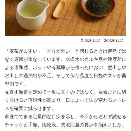
2025.11.10
2025.11.12
「麦茶がまずい」「香りが弱い」と感じるときは偶然では
なく原因が重なっています。水道水のカルキ臭や硬度差に
よる違和感、ポットや冷蔵庫から移ったにおい、煮出しや
水出しの過抽出や不足、そして保存温度と日数のズレが典
型例です。
見直す順番を定めて一度に直すのではなく、要素ごとに切
り分けると再現性が高まり、日によって味が変わるストレ
スを確実に減らせます。
家庭でできる定量的な目安を示し、今日から迷わず試せる
チェックと手順、比較表、失敗回避の要点を揃えました。