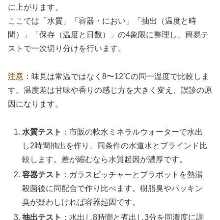
に上がります。
ここでは「水質」「容器・におい」「抽出（温度と時
間）」「保存（温度と日数）」の4象限に整理し、簡易テ
ストで一次切り分けを行います。
注意
：味見は常温ではなく8〜12℃の同一温度で比較しま
す。温度差は甘味や香りの感じ方を大きく変え、誤診の原
因になります。
水質テスト
：市販の軟水ミネラルウォーターで水出
し2時間抽出を作り、同条件の水道水とブラインド比
較します。差が縮むなら水質起因が濃厚です。
容器テスト
：ガラスピッチャーとプラポットを熱湯
殺菌後に同配合で作り比べます。樹脂臭やパッキン
臭が疑わしければ容器起因です。
抽出テスト
：水出し8時間と煮出し3分を同濃度に調