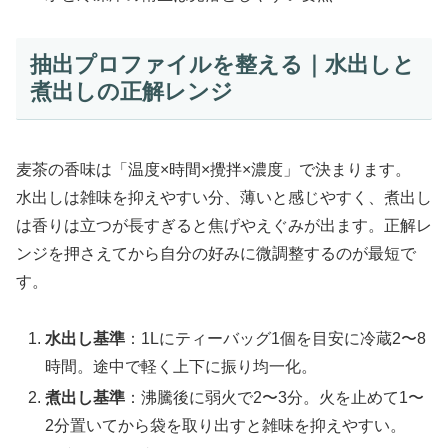
抽出プロファイルを整える｜水出しと
煮出しの正解レンジ
麦茶の香味は「温度×時間×攪拌×濃度」で決まります。
水出しは雑味を抑えやすい分、薄いと感じやすく、煮出し
は香りは立つが長すぎると焦げやえぐみが出ます。正解レ
ンジを押さえてから自分の好みに微調整するのが最短で
す。
水出し基準
：1Lにティーバッグ1個を目安に冷蔵2〜8
時間。途中で軽く上下に振り均一化。
煮出し基準
：沸騰後に弱火で2〜3分。火を止めて1〜
2分置いてから袋を取り出すと雑味を抑えやすい。