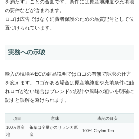
を満たす」ことの合図です。条件には原産地純度や充填地
の要件などが含まれます。
ロゴは広告ではなく消費者保護のための品質記号として位
置づけられています。
実務への示唆
輸入の現場やECの商品説明ではロゴの有無で訴求の仕方
を変えます。ロゴがある場合は原産地純度や充填条件に触
れロゴがない場合はブレンドの設計や風味の狙いを明確に
記すと誤解を避けられます。
項目
意味
表記の目安
100%原産
茶葉は全量がスリランカ原
100% Ceylon Tea
地
産