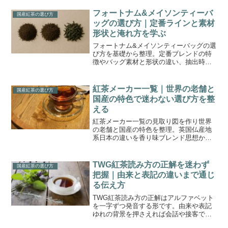
ロット表記の読み方まで整理し、迷わず
選べる視点を得よう。
フォートナム&メイソンティーバ
国産紅茶の選び方
ッグの選び方｜定番ラインと素材
形状と淹れ方を学ぶ
フォートナム&メイソンティーバッグの選
び方を基礎から整理。定番ブレンドの特
徴やバッグ素材と形状の違い、抽出時間
や温度の決め方を具体化し、日常でぶれ
ない一杯に近づく実践ポイントをわかり
やすく解説。
紅茶メーカー一覧｜世界の老舗と
国産紅茶の選び方
国産の特色で迷わない選び方を整
える
紅茶メーカー一覧の見取り図を作り世界
の老舗と国産の特色を整理。英国仏産地
系日本の違いを香り味ブレンド思想から
読み解き用途別に失敗しない選び方を具
体化します。
TWG紅茶読み方の正解を迷わず
国産紅茶の選び方
把握｜由来と表記の違いまで通じ
る伝え方
TWG紅茶読み方の正解はアルファベット
を一字ずつ発音する形です。由来や表記
ゆれの背景を押さえれば会話や接客で迷
いません。日本語表記のコツと通じる伝