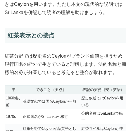
きはCeylonを用います。ただし本文の現代的な説明では
SriLankaを併記して読者の理解を助けましょう。
紅茶表示との接点
紅茶分野では歴史名のCeylonがブランド価値を担うため
現行国名の枠外で生きていると理解します。法的名称と商
標的名称が分業していると考えると整合が取れます。
年
できごと（要点）
表記の実務目安（英語）
1960s以
歴史叙述ではCeylonを用
英語文献では国名Ceylonが一般
前
いる
公的名称はSriLankaで統
1970s
正式国名がSriLankaへ移行
一
紅茶分野でCeylonが品質語とし
紅茶ラベルはCeylonが中