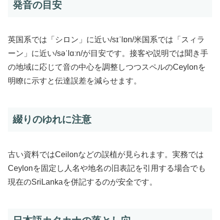
発音の目安
英国系では「シロン」に近い/sɪˈlɒn/米国系では「スィラ
ーン」に近い/səˈlɑːn/が目安です。接客や説明では聞き手
の地域に応じて音の中心を調整しつつスペルのCeylonを
明瞭に示すと伝達誤差を減らせます。
綴りのゆれに注意
古い資料ではCeilonなどの誤植が見られます。実務では
Ceylonを固定し人名や地名の旧表記を引用する場合でも
現在のSriLankaを併記するのが安全です。