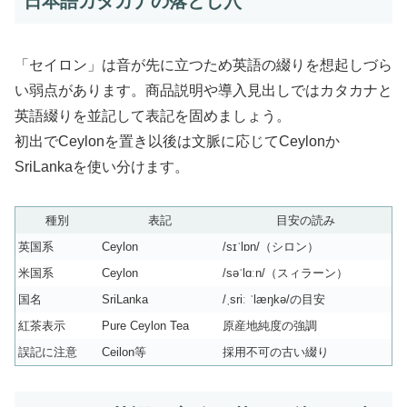
日本語カタカナの落とし穴
「セイロン」は音が先に立つため英語の綴りを想起しづら
い弱点があります。商品説明や導入見出しではカタカナと
英語綴りを並記して表記を固めましょう。
初出でCeylonを置き以後は文脈に応じてCeylonか
SriLankaを使い分けます。
種別
表記
目安の読み
英国系
Ceylon
/sɪˈlɒn/（シロン）
米国系
Ceylon
/səˈlɑːn/（スィラーン）
国名
SriLanka
/ˌsriː ˈlæŋkə/の目安
紅茶表示
Pure Ceylon Tea
原産地純度の強調
誤記に注意
Ceilon等
採用不可の古い綴り