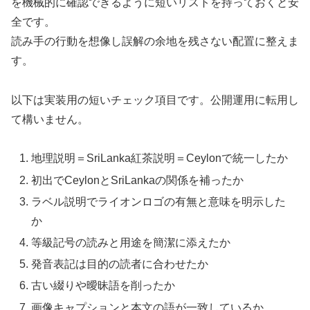
を機械的に確認できるように短いリストを持っておくと安
全です。
読み手の行動を想像し誤解の余地を残さない配置に整えま
す。
以下は実装用の短いチェック項目です。公開運用に転用し
て構いません。
地理説明＝SriLanka紅茶説明＝Ceylonで統一したか
初出でCeylonとSriLankaの関係を補ったか
ラベル説明でライオンロゴの有無と意味を明示した
か
等級記号の読みと用途を簡潔に添えたか
発音表記は目的の読者に合わせたか
古い綴りや曖昧語を削ったか
画像キャプションと本文の語が一致しているか