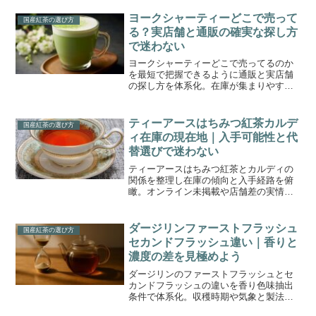
ヨークシャーティーどこで売って
国産紅茶の選び方
る？実店舗と通販の確実な探し方
で迷わない
ヨークシャーティーどこで売ってるのか
を最短で把握できるように通販と実店舗
の探し方を体系化。在庫が集まりやすい
売場の特徴や選び方のコツを整理し、無
駄なく入手機会を広げるための判断軸を
示す。
ティーアースはちみつ紅茶カルデ
国産紅茶の選び方
ィ在庫の現在地｜入手可能性と代
替選びで迷わない
ティーアースはちみつ紅茶とカルディの
関係を整理し在庫の傾向と入手経路を俯
瞰。オンライン未掲載や店舗差の実情を
押さえつつ味わいの特徴抽出抽出時間の
基準代替候補の選び方保存運用までを一
気通貫で整えて日常の一杯に生かそう。
ダージリンファーストフラッシュ
国産紅茶の選び方
セカンドフラッシュ違い｜香りと
濃度の差を見極めよう
ダージリンのファーストフラッシュとセ
カンドフラッシュの違いを香り色味抽出
条件で体系化。収穫時期や気象と製法の
関係、最適な温度と時間の目安、価格や