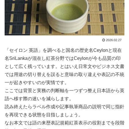
2026.02.27
「セイロン 英語」を調べると国名の歴史名Ceylonと現在
名SriLankaが混在し紅茶分野ではCeylonが今も品質の印
として広く残っています。とはいえ日常文やビジネス文書
では用途の切り替えを誤ると意味の取り違えや表記の不統
一が起きやすいのが実情です。
ここでは背景と実務の判断軸を一つずつ整え日本語から英
語へ移す際の迷いを減らします。
読み終えたらラベル作成や記事執筆商品の説明で同じ指針
を再現できる状態を目指しましょう。
なお本文では語の来歴表記規範紅茶表示の役割までを段階