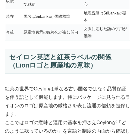
以後
て継続
心
地理説明はSriLankaが基
現在
国名はSriLankaが国際標準
本
文脈に応じた語の併用が
今後
原産地表示の厳格化が進む傾向
無難
セイロン英語と紅茶ラベルの関係
（Lionロゴと原産地の意味）
紅茶の世界でCeylonは単なる古い国名ではなく品質保証
を伴う語として機能します。特にパッケージに見られるラ
イオンのロゴは原産地の厳格さを表し流通の信頼を担保し
ます。
ここではロゴの意味と運用の基本を押さえCeylonが「ど
のように残っているのか」を言語と制度の両面から確認し