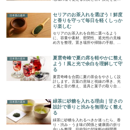
理。敬語やNG表現、炎上を避ける文面設
計まで実用的にまとめます。
セリアのお茶入れを選ぼう！鮮度
日本茶の基本
と香りを守って毎日を軽くしっか
り楽しむ
セリアのお茶入れを自然に選べるよう
に、容量や素材、密閉性、遮光性の見極
め方を整理。置き場所や掃除の手順、詰
め替えとローテーションの型まで実用的
にまとめ、香りを長く楽しめる日常に近
づけます。
夏雲奇峰で夏の席を軽やかに整え
日本茶の基本
よう！風と光で余白を理解して守
る
夏雲奇峰を合図に夏の茶会をやさしく設
計します。言葉の意味と視線の導き、光
と風と音の整え、道具と菓子の取り合わ
せ、家で再現する手順まで具体案で一碗
の集中を育てます。
緑茶に砂糖を入れる理由｜甘さの
日本茶の基本
設計で香りと渋みを無理なく整え
る
緑茶に砂糖を入れるべきか迷ったら、香
り・渋み・うま味の関係と健康面の折り
合いを整理。目的別の甘味料や時間帯別