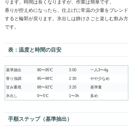
ります。時間は長くなりますが、作業は簡単です。
香りが控えめになったら、仕上げに常温の少量をブレンド
すると輪郭が戻ります。氷出しは静けさごと楽しむ飲み方
です。
表：温度と時間の目安
基準抽出
90〜95℃
3:00
一人3〜4g
香り強調
95〜98℃
2:30
やや少なめ
甘み重視
88〜92℃
3:20
基準量
氷出し
0〜5℃
1〜3h
多め
手順ステップ（基準抽出）