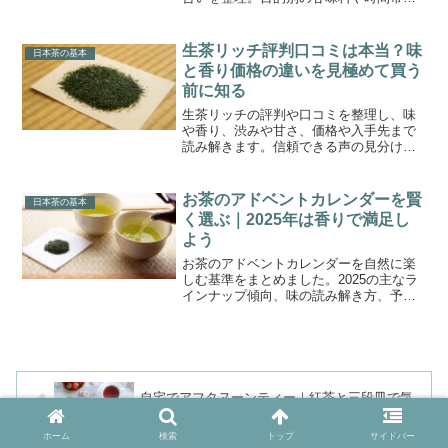
レシピ、アイスやラテの実用アレンジま
で、日本茶の個性を損ねず甘さを扱うコ
ツを提案します。
生茶リッチ評判口コミは本当？味
日本茶の基本
と香り価格の違いを見極めて買う
前に知る
生茶リッチの評判や口コミを整理し、味
や香り、渋みや甘さ、価格や入手先まで
読み解きます。信頼できる声の見分け方
と、買う前に確認したいポイントを具体
的にまとめます。
お茶のアドベントカレンダーを賢
日本茶の基本
く選ぶ｜2025年は香りで満足し
よう
お茶のアドベントカレンダーを自然に楽
しむ基準をまとめました。2025の主なラ
インナップ傾向、味の読み解き方、予約
の適切な時期、保管と衛生、1杯単価の見
抜き方まで実務目線で解説し、日々の一
杯が楽しみになる選び方を提案します。
自宅でアフタヌーンティー｜紅茶と三段皿で気
楽に整えて週末を楽しむ
ホーム
検索
トップ
サイドバー