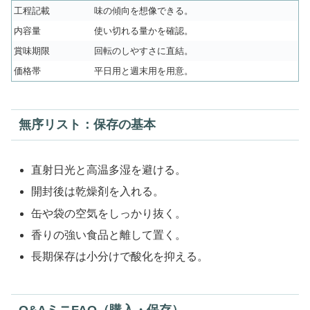
工程記載
味の傾向を想像できる。
内容量
使い切れる量かを確認。
賞味期限
回転のしやすさに直結。
価格帯
平日用と週末用を用意。
無序リスト：保存の基本
直射日光と高温多湿を避ける。
開封後は乾燥剤を入れる。
缶や袋の空気をしっかり抜く。
香りの強い食品と離して置く。
長期保存は小分けで酸化を抑える。
Q&AミニFAQ（購入・保存）