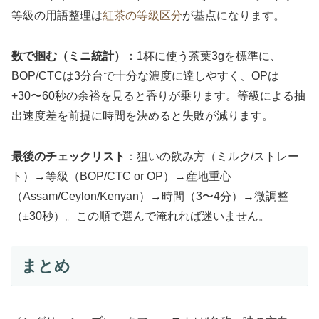
等級の用語整理は
紅茶の等級区分
が基点になります。
数で掴む（ミニ統計）
：1杯に使う茶葉3gを標準に、
BOP/CTCは3分台で十分な濃度に達しやすく、OPは
+30〜60秒の余裕を見ると香りが乗ります。等級による抽
出速度差を前提に時間を決めると失敗が減ります。
最後のチェックリスト
：狙いの飲み方（ミルク/ストレー
ト）→等級（BOP/CTC or OP）→産地重心
（Assam/Ceylon/Kenyan）→時間（3〜4分）→微調整
（±30秒）。この順で選んで淹れれば迷いません。
まとめ