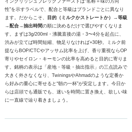
イングリッシュブレックファーストは“名称＝味の方向
性”を示すラベルで、配合と等級はブランドごとに異なり
ます。だからこそ、
目的（ミルクかストレートか）→等級
→配合→抽出時間
の順に決めるだけで選びやすくなりま
す。まずは3g/200ml・沸騰直後の湯・3〜4分を起点に、
渋みが立てば時間短縮、物足りなければ+30秒。ミルク前
提ならBOP/CTCやアッサム比率を上げ、香り重視ならOP
寄りやセイロン・キーモンの比率を高めると目的に寄りま
す。銘柄の表示は「産地・等級・抽出指示」の三点読みで
大きく外さなくなり、TwiningsやAhmadのような定番か
ら好みの重心に寄せると“朝の一杯”が安定します。今日か
らは店頭でも通販でも、迷いを時間に置き換え、欲しい味
に一直線で辿り着きましょう。