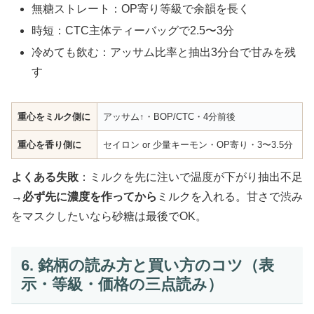
無糖ストレート：OP寄り等級で余韻を長く
時短：CTC主体ティーバッグで2.5〜3分
冷めても飲む：アッサム比率と抽出3分台で甘みを残
す
重心をミルク側に
アッサム↑・BOP/CTC・4分前後
重心を香り側に
セイロン or 少量キーモン・OP寄り・3〜3.5分
よくある失敗
：ミルクを先に注いで温度が下がり抽出不足
→
必ず先に濃度を作ってから
ミルクを入れる。甘さで渋み
をマスクしたいなら砂糖は最後でOK。
6. 銘柄の読み方と買い方のコツ（表
示・等級・価格の三点読み）