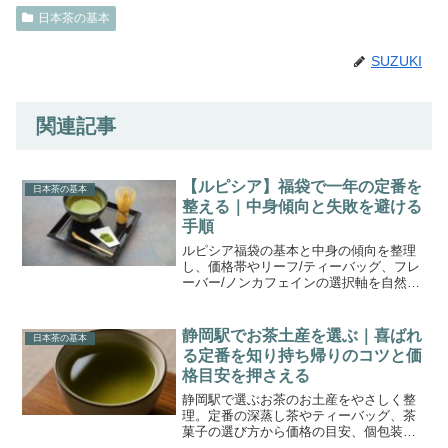
日本茶の基本
SUZUKI
関連記事
【ルピシア】福袋で一年の定番を
日本茶の基本
整える｜中身傾向と失敗を避ける
手順
ルピシア福袋の基本と中身の傾向を整理
し、価格帯やリーフ/ティーバッグ、フレ
ーバー/ノンカフェインの選択軸を自然文
で解説。予約前の準備と受け取り後の楽
しみ方まで丁寧にカバーします。
静岡駅でお茶土産を選ぶ｜喜ばれ
日本茶の基本
る定番を知り持ち帰りのコツと価
格目安を押さえる
静岡駅で選ぶお茶のお土産をやさしく整
理。定番の深蒸し茶やティーバッグ、茶
菓子の選び方から価格の目安、個包装や
日持ち、持ち帰りの工夫までを具体的に