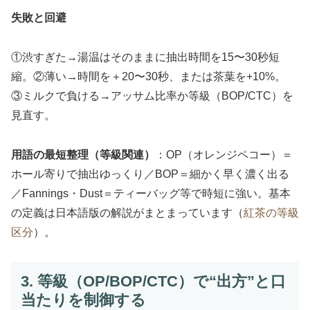
失敗と回避
①渋すぎた→湯温はそのままに抽出時間を15〜30秒短
縮。②薄い→時間を＋20〜30秒、または茶葉を+10%。
③ミルクで負ける→アッサム比率か等級（BOP/CTC）を
見直す。
用語の最短整理（等級関連）
：OP（オレンジペコー）＝
ホール寄りで抽出ゆっくり／BOP＝細かく早く濃く出る
／Fannings・Dust＝ティーバッグ等で時短に強い。基本
の定義は日本語版の解説がまとまっています（
紅茶の等級
区分
）。
3. 等級（OP/BOP/CTC）で“出方”と口
当たりを制御する