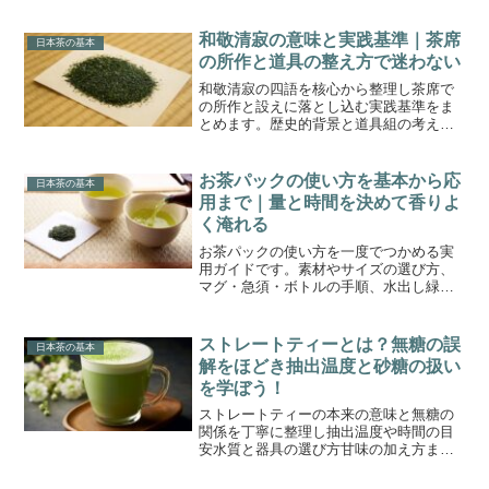
紹介し、シーン別に外さない一品が見つ
かります。
和敬清寂の意味と実践基準｜茶席
日本茶の基本
の所作と道具の整え方で迷わない
和敬清寂の四語を核心から整理し茶席で
の所作と設えに落とし込む実践基準をま
とめます。歴史的背景と道具組の考え方
も平易に整理し日常へ還元して心地よい
一会を重ねられるよう導きます。
お茶パックの使い方を基本から応
日本茶の基本
用まで｜量と時間を決めて香りよ
く淹れる
お茶パックの使い方を一度でつかめる実
用ガイドです。素材やサイズの選び方、
マグ・急須・ボトルの手順、水出し緑茶
の作り方、片付けと衛生のコツまで、失
敗しにくい量と時間の目安をまとめまし
た。
ストレートティーとは？無糖の誤
日本茶の基本
解をほどき抽出温度と砂糖の扱い
を学ぼう！
ストレートティーの本来の意味と無糖の
関係を丁寧に整理し抽出温度や時間の目
安水質と器具の選び方甘味の加え方まで
実用的に解説します。市販RTD表示や砂
糖表記の基礎も確認しセイロンやダージ