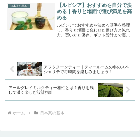
リンの相性や保存のコツまで網羅する総
【ルピシア】おすすめを自分で決
日本茶の基本
合ガイド初めてでも安心。
める｜香りと場面で選び満足を高
める
ルピシアでおすすめを決める基準を整理
し、香りと場面に合わせた選び方と淹れ
方、買い方と保存、ギフト設計まで実践
的に解説。迷いを条件に変え、今日の台
所で再現できる手順へつなげます。
アフタヌーンティー｜ティールームの冬のスペ
シャリテで苺時間を楽しみましょう！
アールグレイミルクティー相性とは？香りを残
して濃く楽しむ設計指針
ホーム
日本茶の基本