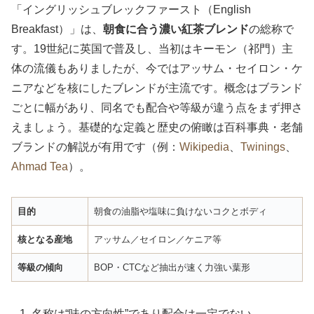
「イングリッシュブレックファースト（English
Breakfast）」は、
朝食に合う濃い紅茶ブレンド
の総称で
す。19世紀に英国で普及し、当初はキーモン（祁門）主
体の流儀もありましたが、今ではアッサム・セイロン・ケ
ニアなどを核にしたブレンドが主流です。概念はブランド
ごとに幅があり、同名でも配合や等級が違う点をまず押さ
えましょう。基礎的な定義と歴史の俯瞰は百科事典・老舗
ブランドの解説が有用です（例：
Wikipedia
、
Twinings
、
Ahmad Tea
）。
目的
朝食の油脂や塩味に負けないコクとボディ
核となる産地
アッサム／セイロン／ケニア等
等級の傾向
BOP・CTCなど抽出が速く力強い葉形
名称は“味の方向性”であり配合は一定でない