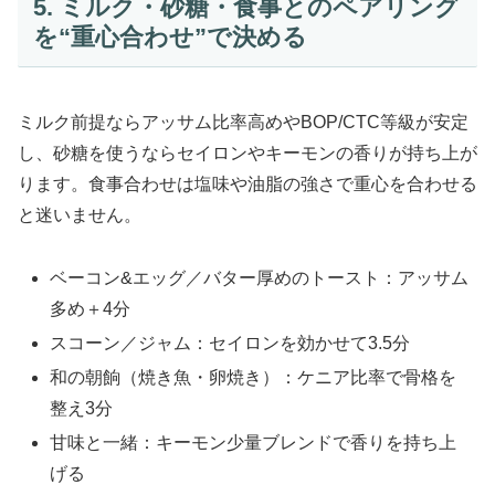
5. ミルク・砂糖・食事とのペアリング
を“重心合わせ”で決める
ミルク前提ならアッサム比率高めやBOP/CTC等級が安定
し、砂糖を使うならセイロンやキーモンの香りが持ち上が
ります。食事合わせは塩味や油脂の強さで重心を合わせる
と迷いません。
ベーコン&エッグ／バター厚めのトースト：アッサム
多め＋4分
スコーン／ジャム：セイロンを効かせて3.5分
和の朝餉（焼き魚・卵焼き）：ケニア比率で骨格を
整え3分
甘味と一緒：キーモン少量ブレンドで香りを持ち上
げる