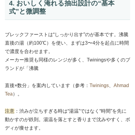
4. おいしく淹れる抽出設計の“基本
式”と微調整
ブレックファーストは“しっかり出す”のが基本です。沸騰
直後の湯（約100℃）を使い、まずは3〜4分を起点に時間
で濃度を合わせます。
メーカー推奨も同様のレンジが多く、Twiningsや多くのブ
ランドが「沸騰
直後×数分」を案内しています（参考：
Twinings
、
Ahmad
Tea
）。
注意
：渋みが立ちすぎる時は“湯温”ではなく“時間”を先に
動かすのが鉄則。湯温を落とすと香りまで沈みやすく、ボ
ディが痩せます。