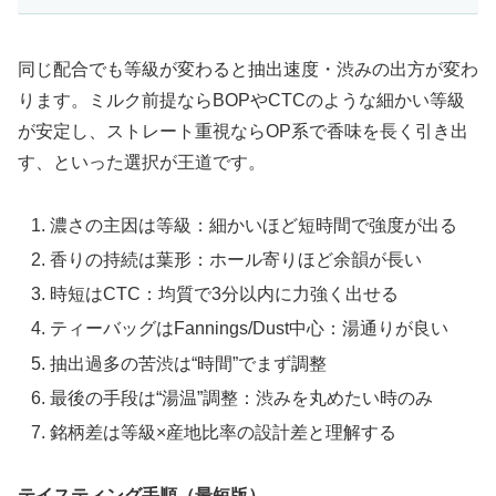
同じ配合でも等級が変わると抽出速度・渋みの出方が変わ
ります。ミルク前提ならBOPやCTCのような細かい等級
が安定し、ストレート重視ならOP系で香味を長く引き出
す、といった選択が王道です。
濃さの主因は等級：細かいほど短時間で強度が出る
香りの持続は葉形：ホール寄りほど余韻が長い
時短はCTC：均質で3分以内に力強く出せる
ティーバッグはFannings/Dust中心：湯通りが良い
抽出過多の苦渋は“時間”でまず調整
最後の手段は“湯温”調整：渋みを丸めたい時のみ
銘柄差は等級×産地比率の設計差と理解する
テイスティング手順（最短版）