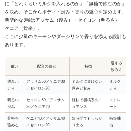
に「どれくらいミルクを入れるのか」「無糖で飲むのか」
を決め、そこからボディ・渋み・香りの重心を定めます。
典型的な3軸はアッサム（厚み）・セイロン（明るさ）・
ケニア（骨格）。
ここに少量のキーモンやダージリンで香りを添える設計も
あります。
適する
狙い
配合の目安
特徴
飲み方
濃厚ボ
アッサム50／ケニア30
ミルクに負けない
ミルク
ディ
／セイロン20
厚みと甘み
ティー
明るい
セイロン50／アッサム
軽快で柑橘系のニ
ストレ
渋み
30／ケニア20
ュアンス
ート
骨格を
ケニア40／アッサム40
短時間でもしっか
時短抽
強める
／セイロン20
り出る
出