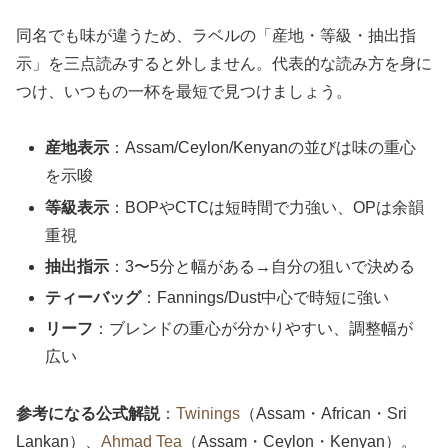
同名でも味が違うため、ラベルの「産地・等級・抽出指
示」を三点読みすると外しません。代表的な読み方を身に
つけ、いつもの一杯を最短で見つけましょう。
産地表示
：Assam/Ceylon/Kenyanの並びは味の重心
を示唆
等級表示
：BOPやCTCは短時間で力強い、OPは余韻
重視
抽出指示
：3〜5分と幅がある→自分の狙いで決める
ティーバッグ
：Fannings/Dust中心で時短に強い
リーフ
：ブレンドの重心が分かりやすい、調整幅が
広い
参考になる公式解説
：
Twinings
（Assam・African・Sri
Lankan）、
Ahmad Tea
（Assam・Ceylon・Kenyan）。