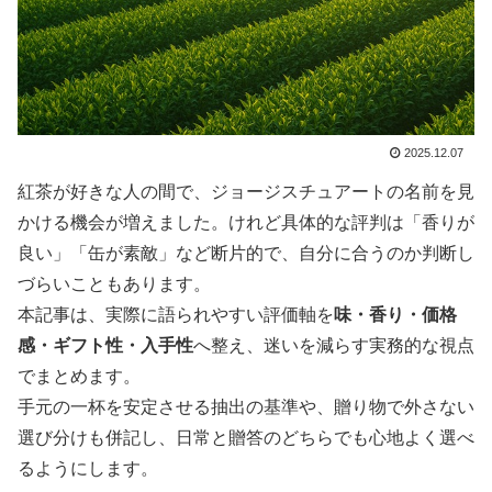
2025.12.07
紅茶が好きな人の間で、ジョージスチュアートの名前を見
かける機会が増えました。けれど具体的な評判は「香りが
良い」「缶が素敵」など断片的で、自分に合うのか判断し
づらいこともあります。
本記事は、実際に語られやすい評価軸を
味・香り・価格
感・ギフト性・入手性
へ整え、迷いを減らす実務的な視点
でまとめます。
手元の一杯を安定させる抽出の基準や、贈り物で外さない
選び分けも併記し、日常と贈答のどちらでも心地よく選べ
るようにします。