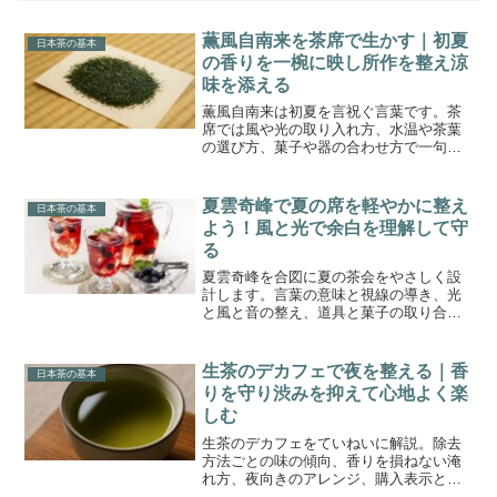
薫風自南来を茶席で生かす｜初夏
日本茶の基本
の香りを一椀に映し所作を整え涼
味を添える
薫風自南来は初夏を言祝ぐ言葉です。茶
席では風や光の取り入れ方、水温や茶葉
の選び方、菓子や器の合わせ方で一句の
涼味を立ち上げられます。意味と背景か
ら段取り、しつらい、会話のひと工夫ま
でやさしく解説します。
夏雲奇峰で夏の席を軽やかに整え
日本茶の基本
よう！風と光で余白を理解して守
る
夏雲奇峰を合図に夏の茶会をやさしく設
計します。言葉の意味と視線の導き、光
と風と音の整え、道具と菓子の取り合わ
せ、家で再現する手順まで具体案で一碗
の集中を育てます。
生茶のデカフェで夜を整える｜香
日本茶の基本
りを守り渋みを抑えて心地よく楽
しむ
生茶のデカフェをていねいに解説。除去
方法ごとの味の傾向、香りを損ねない淹
れ方、夜向きのアレンジ、購入表示と保
存の実務までを具体的手順でまとめ、安