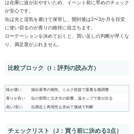
は在庫に波が出やすいため、イベント前に早めのチェック
が安心です。
缶は光と湿気を避けて保管し、開封後は2〜3か月を目安
に使い切るのが香りの維持に役立ちます。
ローテーションを決めておくと、買い足しの判断が早くな
り、満足度がぶれません。
比較ブロック（I：評判の読み方）
味が濃い
抽出基準の相性。ミルク前提で葉量を微調整
香りが良い
缶の密閉と注ぎ方の影響。温カップで差が出る
高い/安い
缶満足と再現性も含めて価値で判断
チェックリスト（J：買う前に決める3点）