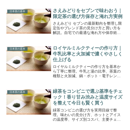
心して楽しめます。
さえみどりをセブンで味わおう｜
日本茶の基本
限定茶の選び方保存と淹れ方実例
さえみどり セブンの最新動向を整理し限
定缶やブレンド茶の見分け方と買い方を
解説。自宅での最適な淹れ方や保存術も
具体化し甘みと香りを最大限に引き出
す。
ロイヤルミルクティーの作り方｜
日本茶の基本
牛乳比率と火加減で濃くやさしく
仕上げる
ロイヤルミルクティーの作り方を基本か
ら丁寧に整理。牛乳と湯の比率、茶葉の
種類と火加減、鍋・ポット・電子レンジ
の手順、甘味やスパイス調整、失敗対策
や保存までを一連で学べます。
緑茶をコンビニで選ぶ基準をチェ
日本茶の基本
ック！香り甘み渋みと温度サイズ
を整えて今日も賢く買う
緑茶コンビニの選び方を実用目線で整
理。味わいの見分け方、ホットとアイス
の温度帯、サイズ別コスパ、主要チェー
ンの棚傾向、買い方の手順まで丁寧にま
とめます。