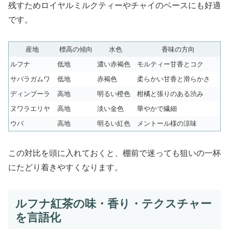
残すためロイヤルミルクティーやチャイのベースにも好適
です。
産地
標高の傾向
水色
香味の方向
ルフナ
低地
濃い赤褐色
モルティー甘香とコク
サバラガムワ
低地
赤褐色
柔らかい甘香と滑らかさ
ディンブーラ
高地
明るい橙色
柑橘と張りのある渋み
ヌワラエリヤ
高地
淡い金色
華やかで繊細
ウバ
高地
明るい紅色
メントール様の涼味
この対比を頭に入れておくと、棚前で迷っても狙いの一杯
にたどり着きやすくなります。
ルフナ紅茶の味・香り・テクスチャー
を言語化