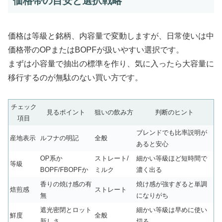
価格帯の目安と選択戦略
価格は等級と銘柄、内容量で変動しますが、日常使いは中
価格帯のOPまたはBOPFが扱いやすい選択です。
まずは小容量で抽出の標準を作り、気に入ったら大容量に
移行するのが無駄のない買い方です。
チェック
見るポイント
狙いの飲み方
判断のヒント
項目
ブレンドでも比率説明が
産地表示
ルフナの明記
全般
あると安心
OP系か
ストレート/
細かい等級ほど短時間で
等級
BOPF/FBOPFか
ミルク
濃く出る
香りの焼け感の有
焼け感が強すぎると単調
焙煎感
ストレート
無
になりがち
遮光密閉とロット
細かい等級は早めに使い
鮮度
全般
新しさ
切る