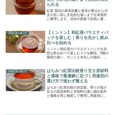
られる
紅茶 英語の基本語彙と発音の要点から注
文の言い回し文化的な違いまでを体系的
に整理します。店内や家庭で自然に通じ
るフレーズと避けたい誤用をまとめ初級
者でも迷わず使える実用ガイドです。
【ミントン】和紅茶バラエティパ
国産紅茶の選び方
ックを楽しむ｜香りを生かし飲み
比べを始める
ミントン和紅茶のバラエティパックを自
然な飲み比べで楽しむコツを解説。5種の
風味の違い、ホットと水出しの抽出、保
存・賞味期限、ペアリングや贈り方まで
実践的にまとめます。
はちみつ紅茶比較香り甘さ原材料
国産紅茶の選び方
と価格で最適解に近づく用途別の
選び方で迷わず整える
はちみつ紅茶比較の決定版。香りの強さ
甘さの質原材料と甘味料の違い抽出条件
と価格を同じ物差しで整理し用途別に迷
わず選べる基準を示す。人気定番の傾向
も踏まえて納得の一杯に近づく。