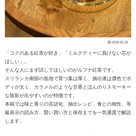
2026.02.20
「コクのある紅茶が好き」「ミルクティーに負けない芯が
ほしい」。
そんな人にまず試してほしいのがルフナ紅茶です。
スリランカ南部の低地で育つ葉は厚く、抽出液は濃色でボ
ディが太く、カラメルのような甘香とほんのりスモーキー
な陰影が出やすいのが特徴です。
本稿では味と香りの言語化、抽出レシピ、食との相性、等
級表示の読み方、賢い買い方と保存までを一気通貫で解説
します。