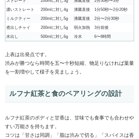
ストレート
200mlに対し3g
沸騰直後
2分30秒〜3分
濃いストレート
200mlに対し4g
沸騰直後
1分50秒〜2分20秒
ミルクティー
200mlに対し5g
沸騰直後
2分〜2分30秒
煮出しチャイ
200mlに対し5g
弱火加熱
3分前後
水出し
500mlに対し6g
冷水
6〜8時間
上表は出発点です。
渋みが勝つなら時間を五〜十秒短縮、物足りなければ葉量
を一割増やして様子を見ましょう。
ルフナ紅茶と食のペアリングの設計
ルフナ紅茶のボディと甘香は、甘味でも食事でも合わせや
すい万能さを持ちます。
コツは「甘さは同調」「脂は渋みで切る」「スパイスは香