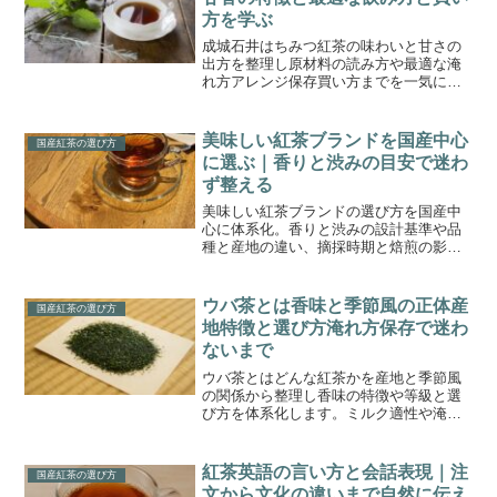
方を学ぶ
成城石井はちみつ紅茶の味わいと甘さの
出方を整理し原材料の読み方や最適な淹
れ方アレンジ保存買い方までを一気に把
握。初めてでも失敗しにくい実践手順で
日常の一杯が整います。
美味しい紅茶ブランドを国産中心
国産紅茶の選び方
に選ぶ｜香りと渋みの目安で迷わ
ず整える
美味しい紅茶ブランドの選び方を国産中
心に体系化。香りと渋みの設計基準や品
種と産地の違い、摘採時期と焙煎の影
響、抽出比率と温度の目安、用途別のお
すすめ傾向と保存のコツ、価格帯と購入
形態の選択、ギフトで外さない要点まで
ウバ茶とは香味と季節風の正体産
国産紅茶の選び方
整理し、迷わず選べる視点を提供しま
地特徴と選び方淹れ方保存で迷わ
す。
ないまで
ウバ茶とはどんな紅茶かを産地と季節風
の関係から整理し香味の特徴や等級と選
び方を体系化します。ミルク適性や淹れ
方保存の勘所まで具体化し日常で迷わず
楽しめる視点を身につけよう。
紅茶英語の言い方と会話表現｜注
国産紅茶の選び方
文から文化の違いまで自然に伝え