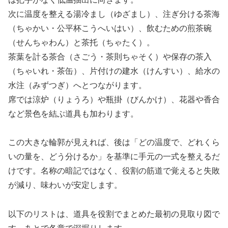
次に温度を整える湯冷まし（ゆざまし）、注ぎ分ける茶海
（ちゃかい・公平杯こうへいはい）、飲むための煎茶碗
（せんちゃわん）と茶托（ちゃたく）。
茶葉を計る茶合（さごう・茶則ちゃそく）や保存の茶入
（ちゃいれ・茶缶）、片付けの建水（けんすい）、給水の
水注（みずつぎ）へとつながります。
席では涼炉（りょうろ）や瓶掛（びんかけ）、花器や香合
など景色を結ぶ道具も加わります。
この大きな輪郭が見えれば、後は「どの温度で、どれくら
いの量を、どう分けるか」を基準に手元の一式を整えるだ
けです。名称の暗記ではなく、役割の筋道で覚えると失敗
が減り、味わいが安定します。
以下のリストは、道具を役割でまとめた最初の見取り図で