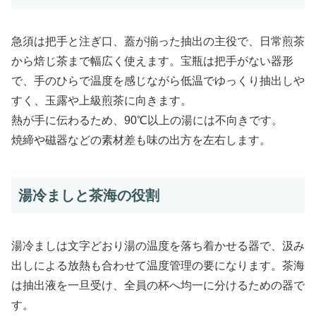
急須は把手と注ぎ口、蓋が揃った抽出の主役で、日常煎茶
から焙じ茶まで幅広く使えます。宝瓶は把手がない器形
で、手のひらで温度を感じながら低温でゆっくり抽出しや
すく、玉露や上級煎茶に向きます。
熱が手に伝わるため、90℃以上の湯には不向きです。
焼締や磁器などの素材差も味の出方を左右します。
湯冷ましと茶海の役割
湯冷ましは文字どおり湯の温度を落ち着かせる器で、汲み
出しによる放熱も合わせて温度管理の要になります。茶海
は抽出液を一旦受け、全員の杯へ均一に分けるための器で
す。