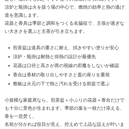
涼炉と瓶掛は火を扱う場の中心で、燃焼の効率と熱の逃げ
道を意識します。
花器と香具は季節と調和をつくる名脇役で、主張が過ぎな
い大きさを選ぶと主茶が引き立ちます。
煎茶盆は道具の重さに耐え、拭きやすい塗りが安心
涼炉・瓶掛は耐熱と排熱の設計が最優先
花器は口径と高さが席の視線の邪魔をしないか確認
香合は香材の取り出しやすさと蓋の座りを重視
敷板は火元の下で熱と汚れを受ける前提で選ぶ
小規模な家庭席なら、煎茶盆＋小ぶりの花器＋香合だけで
も十分に景色が生まれます。季節の葉を一枝だけ添える、
香を一息焚く。
名前が分かれば役目が見え、控えめで上品な設えが叶いま