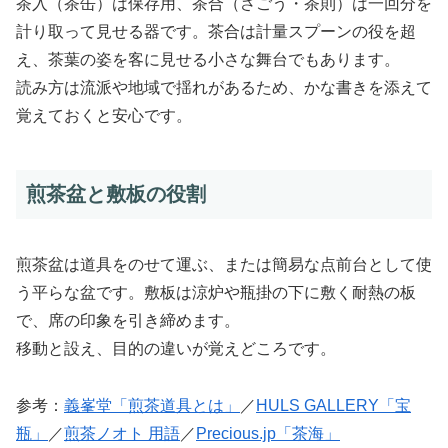
茶入（茶缶）は保存用、茶合（さごう・茶則）は一回分を
計り取って見せる器です。茶合は計量スプーンの役を超
え、茶葉の姿を客に見せる小さな舞台でもあります。
読み方は流派や地域で揺れがあるため、かな書きを添えて
覚えておくと安心です。
煎茶盆と敷板の役割
煎茶盆は道具をのせて運ぶ、または簡易な点前台として使
う平らな盆です。敷板は涼炉や瓶掛の下に敷く耐熱の板
で、席の印象を引き締めます。
移動と設え、目的の違いが覚えどころです。
参考：
義峯堂「煎茶道具とは」
／
HULS GALLERY「宝
瓶」
／
煎茶ノオト 用語
／
Precious.jp「茶海」