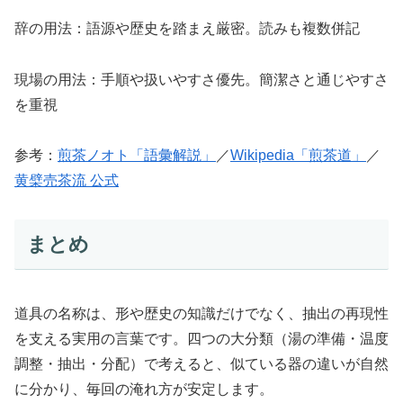
辞の用法：語源や歴史を踏まえ厳密。読みも複数併記
現場の用法：手順や扱いやすさ優先。簡潔さと通じやすさ
を重視
参考：
煎茶ノオト「語彙解説」
／
Wikipedia「煎茶道」
／
黄檗売茶流 公式
まとめ
道具の名称は、形や歴史の知識だけでなく、抽出の再現性
を支える実用の言葉です。四つの大分類（湯の準備・温度
調整・抽出・分配）で考えると、似ている器の違いが自然
に分かり、毎回の淹れ方が安定します。