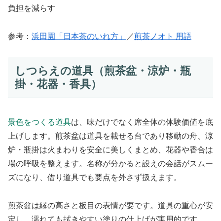
負担を減らす
参考：
浜田園「日本茶のいれ方」
／
煎茶ノオト 用語
しつらえの道具（煎茶盆・涼炉・瓶
掛・花器・香具）
景色をつくる道具
は、味だけでなく席全体の体験価値を底
上げします。煎茶盆は道具を載せる台であり移動の舟、涼
炉・瓶掛は火まわりを安全に美しくまとめ、花器や香合は
場の呼吸を整えます。名称が分かると設えの会話がスムー
ズになり、借り道具でも要点を外さず扱えます。
煎茶盆は縁の高さと板目の表情が要です。道具の重心が安
定し、濡れても拭きやすい塗りの仕上げが実用的です。