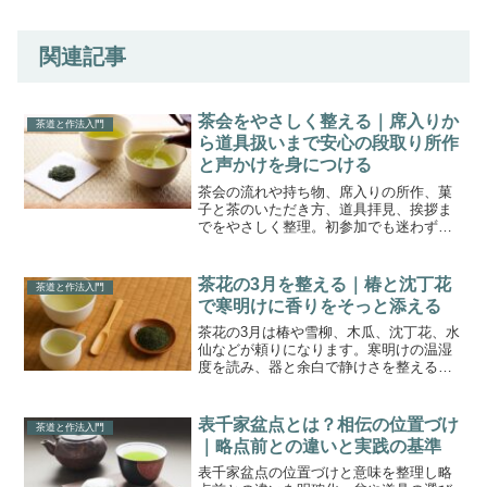
関連記事
茶会をやさしく整える｜席入りか
茶道と作法入門
ら道具扱いまで安心の段取り所作
と声かけを身につける
茶会の流れや持ち物、席入りの所作、菓
子と茶のいただき方、道具拝見、挨拶ま
でをやさしく整理。初参加でも迷わず準
備でき、当日の動きが静かに整います。
服装や言葉の選び方も段取り化し、不安
を減らして楽しむ余白をつくります。
茶花の3月を整える｜椿と沈丁花
茶道と作法入門
で寒明けに香りをそっと添える
茶花の3月は椿や雪柳、木瓜、沈丁花、水
仙などが頼りになります。寒明けの温湿
度を読み、器と余白で静けさを整える手
順を具体化。雛の節句の見立ても添え、
今日から迷いを減らして活けられます。
表千家盆点とは？相伝の位置づけ
茶道と作法入門
｜略点前との違いと実践の基準
表千家盆点の位置づけと意味を整理し略