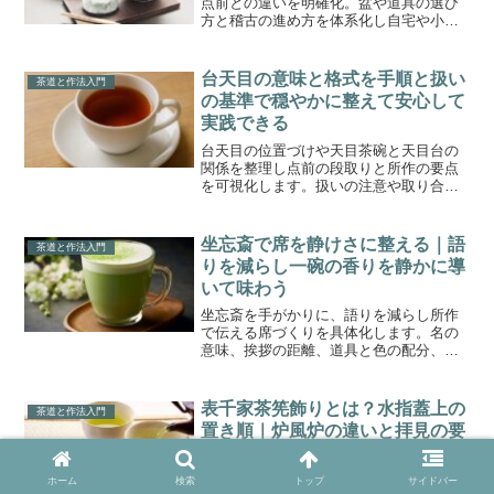
点前との違いを明確化。盆や道具の選び
方と稽古の進め方を体系化し自宅や小規
模茶会でも失礼なく活用できる基準を示
す。
台天目の意味と格式を手順と扱い
茶道と作法入門
の基準で穏やかに整えて安心して
実践できる
台天目の位置づけや天目茶碗と天目台の
関係を整理し点前の段取りと所作の要点
を可視化します。扱いの注意や取り合わ
せの基準まで通して理解し落ち着いて実
践できる構成です。
坐忘斎で席を静けさに整える｜語
茶道と作法入門
りを減らし一碗の香りを静かに導
いて味わう
坐忘斎を手がかりに、語りを減らし所作
で伝える席づくりを具体化します。名の
意味、挨拶の距離、道具と色の配分、音
と速度、家庭での再現手順、物語の扱い
までを整理し、一座の集中を育てます。
表千家茶筅飾りとは？水指蓋上の
茶道と作法入門
置き順｜炉風炉の違いと拝見の要
点まで
表千家茶筅飾りの意味と適用場面を起点
ホーム
検索
トップ
サイドバー