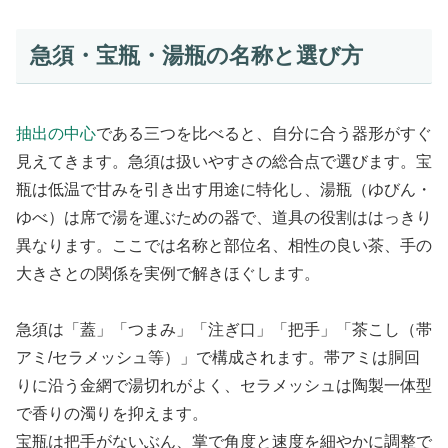
急須・宝瓶・湯瓶の名称と選び方
抽出の中心
である三つを比べると、自分に合う器形がすぐ
見えてきます。急須は扱いやすさの総合点で選びます。宝
瓶は低温で甘みを引き出す用途に特化し、湯瓶（ゆびん・
ゆべ）は席で湯を運ぶための器で、道具の役割ははっきり
異なります。ここでは名称と部位名、相性の良い茶、手の
大きさとの関係を実例で解きほぐします。
急須は「蓋」「つまみ」「注ぎ口」「把手」「茶こし（帯
アミ/セラメッシュ等）」で構成されます。帯アミは胴回
りに沿う金網で湯切れがよく、セラメッシュは陶製一体型
で香りの濁りを抑えます。
宝瓶は把手がないぶん、掌で角度と速度を細やかに調整で