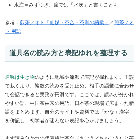
水注＝みずつぎ。席では「水次」と書くことも
参考：
煎茶ノオト「仙媒・茶合・茶則の語彙」
／
煎茶ノオ
ト 用語
道具名の読み方と表記ゆれを整理する
名称は生き物
のように地域や流派で表記が揺れます。正誤
で裁くより、複数の読みを受け止め、相手の語彙に合わせ
て会話できると実務が円滑です。ここでは、読みが分かれ
やすい語、中国茶由来の用語、日本茶の現場で広まった新
語をまとめます。自分のサイトや資料では「かな＋漢字」
を併記し、初学者が迷わない表記を心がけましょう。
まず読み分かれの代表格は茶合（さごう／ちゃごう）と茶