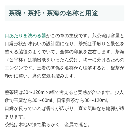
茶碗・茶托・茶海の名称と用途
口あたりを決める器
がこの章の主役です。煎茶碗は容量と
口縁形状が味わいの設計図になり、茶托は手触りと景色を
整える脇役のようでいて、全体の印象を左右します。茶海
（公平杯）は抽出液をいったん受け、均一に分けるための
エンジンです。三者の関係を名称から理解すると、配茶が
静かに整い、席の空気も澄みます。
煎茶碗は30〜120mlの幅で考えると実感が合います。少人
数で玉露なら30〜60ml、日常煎茶なら80〜120ml。
口縁が反っていれば香りが広がり、直立気味なら輪郭が締
まります。
茶托は木地や漆で柔らかく、金属で凜と。