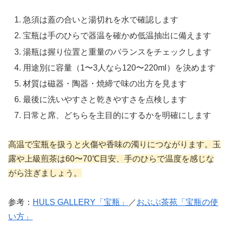
急須は蓋の合いと湯切れを水で確認します
宝瓶は手のひらで器温を確かめ低温抽出に備えます
湯瓶は握り位置と重量のバランスをチェックします
用途別に容量（1〜3人なら120〜220ml）を決めます
材質は磁器・陶器・焼締で味の出方を見ます
最後に洗いやすさと乾きやすさを点検します
日常と席、どちらを主目的にするかを明確にします
高温で宝瓶を扱うと火傷や香味の濁りにつながります。玉
露や上級煎茶は60〜70℃目安、手のひらで温度を感じな
がら注ぎましょう。
参考：
HULS GALLERY「宝瓶」
／
おぶぶ茶苑「宝瓶の使
い方」