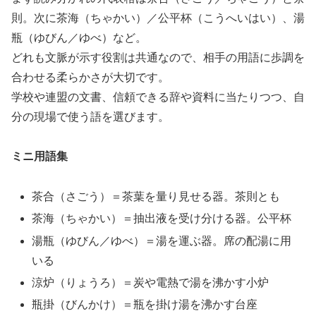
則。次に茶海（ちゃかい）／公平杯（こうへいはい）、湯
瓶（ゆびん／ゆべ）など。
どれも文脈が示す役割は共通なので、相手の用語に歩調を
合わせる柔らかさが大切です。
学校や連盟の文書、信頼できる辞や資料に当たりつつ、自
分の現場で使う語を選びます。
ミニ用語集
茶合（さごう）＝茶葉を量り見せる器。茶則とも
茶海（ちゃかい）＝抽出液を受け分ける器。公平杯
湯瓶（ゆびん／ゆべ）＝湯を運ぶ器。席の配湯に用
いる
涼炉（りょうろ）＝炭や電熱で湯を沸かす小炉
瓶掛（びんかけ）＝瓶を掛け湯を沸かす台座