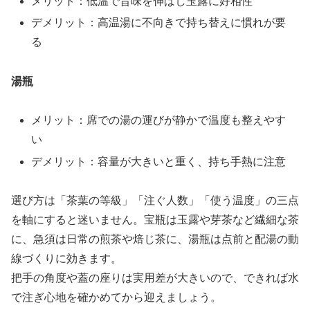
メリット：低温で旨味を伸ばし玉露に好相性
デメリット：高温湯に不向きで持ち替えに慣れが要
る
湯瓶
メリット：席での湯の運びが静かで温度も整えやす
い
デメリット：容量が大きいと重く、持ち手熱に注意
選び方は「茶葉の等級」「注ぐ人数」「使う温度」の三点
を軸にすると迷いません。宝瓶は玉露や芽茶など繊細な茶
に、急須は日常の煎茶や焙じ茶に、湯瓶は点前と配湯の動
線づくりに効きます。
把手の角度や蓋の座りは実用差が大きいので、できれば水
で注ぎ心地を確かめてから迎えましょう。