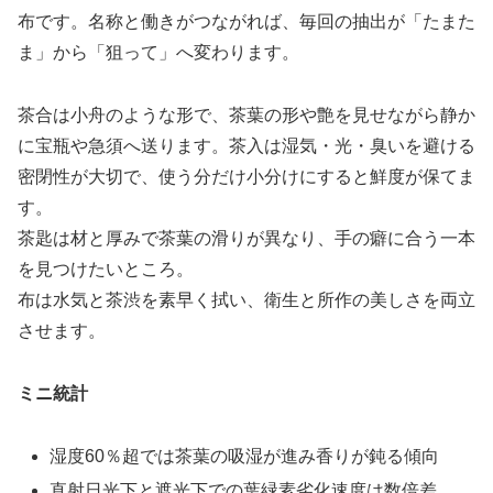
布です。名称と働きがつながれば、毎回の抽出が「たまた
ま」から「狙って」へ変わります。
茶合は小舟のような形で、茶葉の形や艶を見せながら静か
に宝瓶や急須へ送ります。茶入は湿気・光・臭いを避ける
密閉性が大切で、使う分だけ小分けにすると鮮度が保てま
す。
茶匙は材と厚みで茶葉の滑りが異なり、手の癖に合う一本
を見つけたいところ。
布は水気と茶渋を素早く拭い、衛生と所作の美しさを両立
させます。
ミニ統計
湿度60％超では茶葉の吸湿が進み香りが鈍る傾向
直射日光下と遮光下での葉緑素劣化速度は数倍差