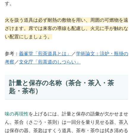
す。
火を扱う道具は必ず耐熱の敷物を用い、周囲の可燃物を遠
ざけます。席では来客の導線も配慮し、火元に手が触れな
い配置にしましょう。
参考：
義峯堂「煎茶道具とは」
／
学術論文：涼炉・瓶掛の
考察
／
文化庁「煎茶道のしつらい」
計量と保存の名称（茶合・茶入・茶
匙・茶布）
味の再現性
を上げるには、計量と保存の語彙が欠かせませ
ん。茶合（さごう・茶則）は一回分を量り見せる器、茶入
は保存の器、茶匙はすくう道具、茶布・茶巾は拭き清める