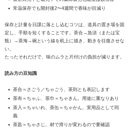
常温保存でも開封後2〜4週間で香味が目減り
保存と計量を日課に落とし込むコツは、道具の置き場を固
定し、手順を短くすることです。茶合→急須（または宝
瓶）→茶海→碗という線を机上に描き、動きを往復させな
い。
たったそれだけで、味のムラと片付けの負担が減ります。
読み方の豆知識
茶合＝さごう／ちゃごう、茶則とも表記します
茶布＝ちゃふ、茶巾＝ちゃきん。用途に重なりあり
茶入＝ちゃいれ、茶缶＝ちゃかん。実用品として同
義
茶匙＝ちゃさじ。材で滑りが変わるので要確認