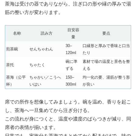
茶海は受けの器でありながら、注ぎ口の形や縁の厚みで湯
筋の整い方が変わります。
目安容
名称
読み方
要点
量
30–
口縁形と厚みで香味と口当
煎茶碗
せんちゃわん
120ml
たり
碗に準
素材で場の温度と景色を整
茶托
ちゃたく
ずる
える
茶海（公平
ちゃかい／こうへ
150–
均一化の要、湯筋が整う形
杯）
いはい
300ml
が良い
席での所作を想像してみましょう。碗を温め、香りを起こ
し、茶海へ一旦集めてから注ぎ分ける。
この流れが身につくと、温度や濃度のばらつきが減り、同
席者の表情が揃います。
日常でも、家族分を茶海でまとめてから配るだけで、味の