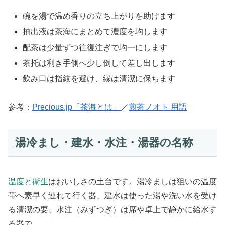
碗を湯で温め香りの立ち上がりを助けます
抽出液は茶海にまとめて濃度を均します
配茶は少量ずつ往復注ぎで均一にします
茶托は利き手側へ少し倒して差し出します
飲み口は指紋を避け、縁は清潔に保ちます
参考：
Precious.jp「茶海とは」
／
煎茶ノオト 用語
湯冷まし・建水・水注・湯器の名称
温度と衛生
はおいしさの土台です。湯冷ましは狙いの温度
帯へ素早く連れて行く器、建水は使った湯や洗い水を受け
る清潔の要、水注（みずつぎ）は席や卓上で静かに給水す
る器で