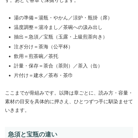
す。あとで各章で深掘りします。
湯の準備＝湯瓶・やかん／涼炉・瓶掛（席）
温度調整＝湯冷まし／茶碗への汲み出し
抽出＝急須／宝瓶（玉露・上級煎茶向き）
注ぎ分け＝茶海（公平杯）
飲用＝煎茶碗／茶托
計量・保存＝茶合（茶則）／茶入（缶）
片付け＝建水／茶布・茶巾
ここまでが骨組みです。以降は章ごとに、読み方・容量・
素材の目安を具体的に押さえ、ひとつずつ手に馴染ませて
いきます。
急須と宝瓶の違い