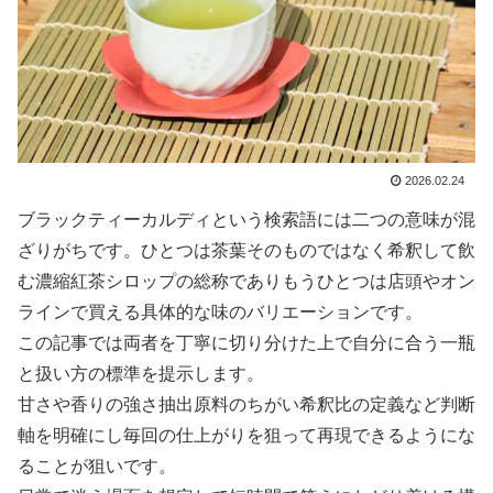
2026.02.24
ブラックティーカルディという検索語には二つの意味が混
ざりがちです。ひとつは茶葉そのものではなく希釈して飲
む濃縮紅茶シロップの総称でありもうひとつは店頭やオン
ラインで買える具体的な味のバリエーションです。
この記事では両者を丁寧に切り分けた上で自分に合う一瓶
と扱い方の標準を提示します。
甘さや香りの強さ抽出原料のちがい希釈比の定義など判断
軸を明確にし毎回の仕上がりを狙って再現できるようにな
ることが狙いです。