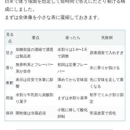
日常で迷う場面を想定して短時間で答えにたどり着ける構
成にしました。
まずは全体像を小さな表に凝縮しておきます。
見る
要点
迷ったら
失敗例
点
加糖前提の濃縮で濃度
水割りは1:4〜1:6
甘さ
原液感覚で入れすぎ
は製品差
で調整
無香料系とフレーバー
初回は定番フレー
香り
氷に香りが負ける
系が並存
バー
表示は目安で氷量に影
薄めてから甘味追
先に甘味を足して重
希釈
響
加
くなる
水割り牛乳割り炭酸割
初手でミルク割り固
用途
まずは水割り基準
り菓子
定
小瓶に移して酸化
保存
開栓後は冷蔵必須
常温放置で劣化
抑制