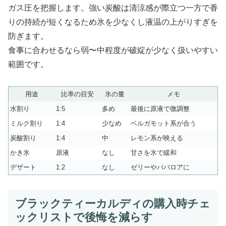
ガス圧を把握します。強い炭酸は清涼感が際立つ一方で香
りの持続が短くなるため氷を少なくし液温の上がりすぎを
防ぎます。
食事に合わせるなら弱〜中程度が破綻が少なく扱いやすい
範囲です。
用途
比率の目安
氷の量
メモ
水割り
1:5
多め
最後に原液で微調整
ミルク割り
1:4
少なめ
ベルガモット系が合う
炭酸割り
1:4
中
レモン系が映える
かき氷
原液
なし
甘さを氷で緩和
デザート
1:2
なし
ゼリーやババロアに
ブラックティーカルディの購入時チェ
ックリストで後悔を減らす