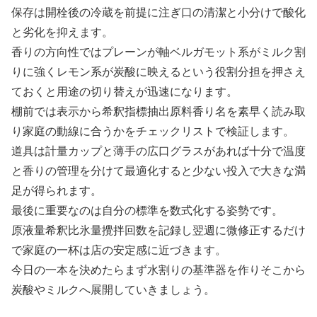
保存は開栓後の冷蔵を前提に注ぎ口の清潔と小分けで酸化
と劣化を抑えます。
香りの方向性ではプレーンが軸ベルガモット系がミルク割
りに強くレモン系が炭酸に映えるという役割分担を押さえ
ておくと用途の切り替えが迅速になります。
棚前では表示から希釈指標抽出原料香り名を素早く読み取
り家庭の動線に合うかをチェックリストで検証します。
道具は計量カップと薄手の広口グラスがあれば十分で温度
と香りの管理を分けて最適化すると少ない投入で大きな満
足が得られます。
最後に重要なのは自分の標準を数式化する姿勢です。
原液量希釈比氷量攪拌回数を記録し翌週に微修正するだけ
で家庭の一杯は店の安定感に近づきます。
今日の一本を決めたらまず水割りの基準器を作りそこから
炭酸やミルクへ展開していきましょう。