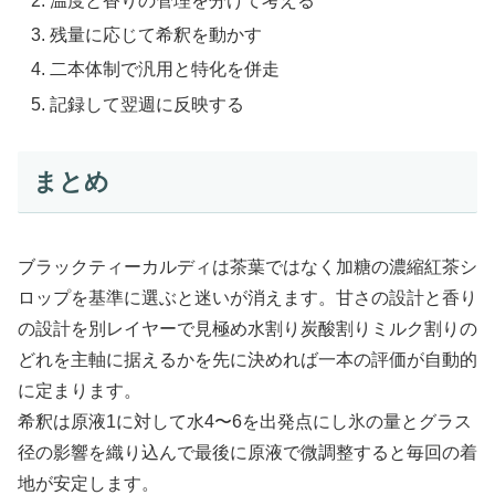
温度と香りの管理を分けて考える
残量に応じて希釈を動かす
二本体制で汎用と特化を併走
記録して翌週に反映する
まとめ
ブラックティーカルディは茶葉ではなく加糖の濃縮紅茶シ
ロップを基準に選ぶと迷いが消えます。甘さの設計と香り
の設計を別レイヤーで見極め水割り炭酸割りミルク割りの
どれを主軸に据えるかを先に決めれば一本の評価が自動的
に定まります。
希釈は原液1に対して水4〜6を出発点にし氷の量とグラス
径の影響を織り込んで最後に原液で微調整すると毎回の着
地が安定します。