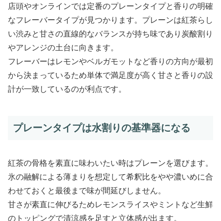
店頭やオンラインでは定番のプレーンタイプと香りの明確
なフレーバータイプが見つかります。プレーンは紅茶らし
い渋みと甘さの直線的なバランスが持ち味であり炭酸割り
やアレンジの土台に向きます。
フレーバーはレモンやベルガモットなど香りの方向が最初
から決まっているため単体で満足度が高く甘さと香りの設
計が一致しているのが利点です。
プレーンタイプは水割りの基準器になる
紅茶の骨格を素直に味わいたい時はプレーンを選びます。
氷の融解による薄まりを想定して希釈比をやや濃いめに合
わせておくと最後まで味が間延びしません。
甘さが素直に伸びるためレモンスライスやミントなど生鮮
のトッピングで清涼感を足すと立体感が出ます。