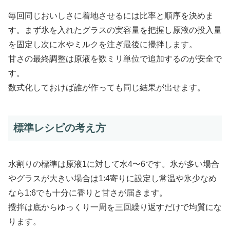
毎回同じおいしさに着地させるには比率と順序を決めま
す。まず氷を入れたグラスの実容量を把握し原液の投入量
を固定し次に水やミルクを注ぎ最後に攪拌します。
甘さの最終調整は原液を数ミリ単位で追加するのが安全で
す。
数式化しておけば誰が作っても同じ結果が出せます。
標準レシピの考え方
水割りの標準は原液1に対して水4〜6です。氷が多い場合
やグラスが大きい場合は1:4寄りに設定し常温や氷少なめ
なら1:6でも十分に香りと甘さが届きます。
攪拌は底からゆっくり一周を三回繰り返すだけで均質にな
ります。