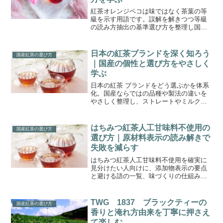
紅茶オレンジペコは味ではなく茶葉の等
級を示す用語です。誤解を解きつつ等級
の読み方抽出の基準選び方を整理し国産
紅茶での活かし方へつなげます。日常の
一杯を安定させる実務的な指針を示しま
す。
日本の紅茶ブランドを深く知ろう
国産紅茶の選び方
｜国産の個性と選び方をやさしく
学ぶ
日本の紅茶 ブランドをどう選ぶかを体系
化。国産ならではの品種や製法の違いを
やさしく整理し、ストレートやミルク向
けの傾向や表示の読み方まで実践視点で
解説する。購入前の迷いを減らし満足度
を高めよう。
はちみつ紅茶人工甘味料不使用の
国産紅茶の選び方
選び方｜原材料表示の読み解きで
失敗を減らす
はちみつ紅茶人工甘味料不使用を確実に
見分けたい人向けに、添加物表示の要点
と避ける語の一覧、味づくりの仕組み、
国産紅茶と蜂蜜で代替する実践までを体
系化。成分表の読み違いを防ぎ、香りや
甘さの納得感を高める選び方を身につけ
TWG 1837 ブラックティーの
国産紅茶の選び方
よう。
香りと淹れ方由来を丁寧に押さえ
て楽しむ