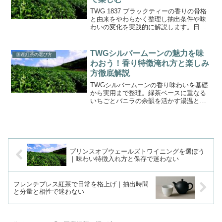
TWG 1837 ブラックティーの香りの骨格
と由来をやわらかく整理し抽出条件や味
わいの変化を実践的に解説します。日常
の一杯で再現できる温度と時間の目安や
相性のよい菓子の選び方も押さえて満足
度を高めよう。
TWGシルバームーンの魅力を味
国産紅茶の選び方
わおう！香り特徴淹れ方と楽しみ
方徹底解説
TWGシルバームーンの香り味わいを基礎
から実用まで整理。緑茶ベースに重なる
いちごとバニラの余韻を活かす湯温と時
間の具体値ペアリング保存法購入先失敗
回避まで一読で再現性が高まります
プリンスオブウェールズトワイニングを選ぼう
｜味わい特徴入れ方と保存で迷わない
フレンチプレス紅茶で日常を格上げ｜抽出時間
と分量と相性で迷わない