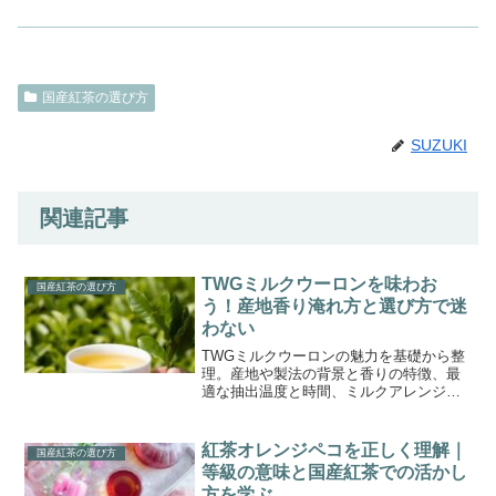
国産紅茶の選び方
SUZUKI
関連記事
TWGミルクウーロンを味わお
国産紅茶の選び方
う！産地香り淹れ方と選び方で迷
わない
TWGミルクウーロンの魅力を基礎から整
理。産地や製法の背景と香りの特徴、最
適な抽出温度と時間、ミルクアレンジや
お菓子の相性、購入時の見るべき要点ま
でを体系化し迷わず選べるように導きま
す。
紅茶オレンジペコを正しく理解｜
国産紅茶の選び方
等級の意味と国産紅茶での活かし
方を学ぶ